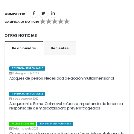
COMPARTIR
CALIFICA LA NOTICIA
1
2
3
4
5
OTRAS NOTICIAS
Relacionadas
Recientes
TENENCIA RESPONSABLE
12 de agosto de 2022
Ataques de perros: Necesidad de acción multidimensional
TENENCIA RESPONSABLE
4 de agosto de 2022
Ataque en La Reina: Colmevet refuerza importancia de tenencia
responsable de mascotas para prevenir tragedias
FAUNA SILVESTRE
TENENCIA RESPONSABLE
10 de mayo de 2022
Colmevet hace llamado a enfrentar de forma integral ataque de