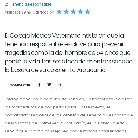
Tenencia Responsable
Visitas: 1139
1
2
Calificación:
3
4
5
El Colegio Médico Veterinario insiste en que la
tenencia responsable es clave para prevenir
tragedias como la del hombre de 54 años que
perdió la vida tras ser atacado mientras sacaba
la basura de su casa en La Araucanía.
COMPARTIR
Esta semana, en la comuna de Renaico, un hombre falleció tras
las mordeduras de dos perros pitbull. Al respecto, el
coordinador regional de la Comisión de Tenencia Responsable
de Mascotas de Colmevet La Araucanía, el Dr. Pablo Toledo,
señaló que: “Como consejo regional estamos consternados