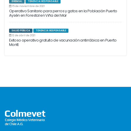
GREMIAL
TENENCIA RESPONSABLE
15 de noviembre de 2021
Operativo Sanitario para perros y gatos en la Población Puerto
Aysén en Forestal en Viña del Mar
SALUD PÚBLICA
TENENCIA RESPONSABLE
12 de abril de 2021
Exitoso operativo gratuito de vacunación antirrábica en Puerto
Montt