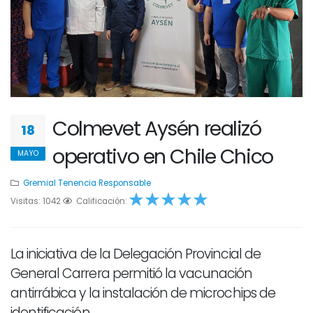
Colmevet Aysén realizó
18
operativo en Chile Chico
MAYO
Gremial
Tenencia Responsable
Visitas: 1042
1
2
Calificación:
3
4
5
La iniciativa de la Delegación Provincial de
General Carrera permitió la vacunación
antirrábica y la instalación de microchips de
identificación