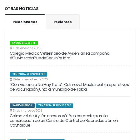
OTRAS NOTICIAS
Relacionadas
Recientes
FAUNA SILVESTRE
18 de enero de 2023
Colegio Médico Veterinario de Aysén lanza campaña
#TuMascotaPuedeSerUnPeligro
TENENCIA RESPONSABLE
16 de noviembre de 2022
“Con Violencia No Hay Trato”: Colmevet Maule realiza operativos
de vacunación junto a municipio de Talca
SALUD PÚBLICA
TENENCIA RESPONSABLE
24 de marzo de 2022
Colmevet de Aysén asesorará técnicamente para la
construcción de un Centro de Control de Reproducción en
Coyhaique