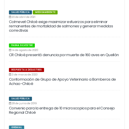
SALUD PÚBLICA
MEDIOAMBIENTE
20 de abril de 2021
Colmevet Chiloé exige maximizar esfuerzos para eliminar
remanentes de mortalidad de salmones y generar medidas
correctivas
FAUNA SILVESTRE
14 de agosto de 2020
CR Chiloé presentó denuncia por muerte de 160 aves en Quellón
RESPUESTA A DESASTRES
3 de marzo de 2020
Conformación de Grupo de Apoyo Veterinario a Bomberos de
Achao-Chiloé
SALUD PÚBLICA
28 de junio de 2019
Convenio para la entrega de 10 microscopios para el Consejo
Regional Chiloé
GREMIAL