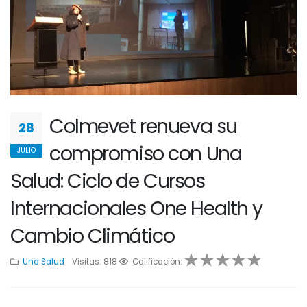
Colmevet renueva su
28
compromiso con Una
JULIO
Salud: Ciclo de Cursos
Internacionales One Health y
Cambio Climático
Una Salud
Visitas: 818
1
2
Calificación:
3
4
5