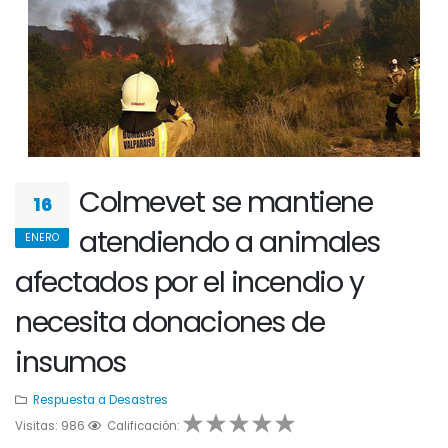
Colmevet se mantiene
16
atendiendo a animales
ENERO
afectados por el incendio y
necesita donaciones de
insumos
Respuesta a Desastres
Visitas: 986
1
2
Calificación:
3
4
5