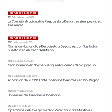
RESPUESTA A DESASTRES
27 de febrero de 2021
La Comisión Nacional de Respuesta a Desastres siempre dice…
¡Presente!
RESPUESTA A DESASTRES
10 de febrero de 2021
Comisión Nacional de Respuesta a Desastres, con “las botas
puestas” en el Cajón del Maipo
15 de enero de 2020
Gran incendio en Nochebuena, en los cerros de Valparaíso
2 de diciembre de 2019
Activación de la CPRD ante incendios forestales en la V Región
19 de marzo de 2019
Un verano de Aluviones e Incendios
23 de enero de 2017
Operativos del Colegio Médico Veterinario ante Múltiples