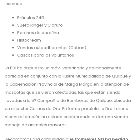
insumos:
Bránulas 24G
Suero Ringer y Cloruro
Parches de parafina
Histocream
Vendas autoadherentes (Coban)
Cascos para los voluntarios
La PDI ha dispuesto un móvil veterinario y adicionalmente
participa en conjunto con la Ilustre Municipalidad de Quilpué y
la Gobernación Provincial de Marga Marga en la atención de
mascotas que se vieran afectadas, las que están siendo
llevadas a la 5° Compañía de Bomberos de Quilpué, ubicada
en el sector Colinas de Oro. En forma paralela, la Dra. Lorena
Vicencio también ha estado colaborando en terreno viendo
manejo de animales mayores.
Recordamos a la comunidad que
Colmevet NO ha pedido