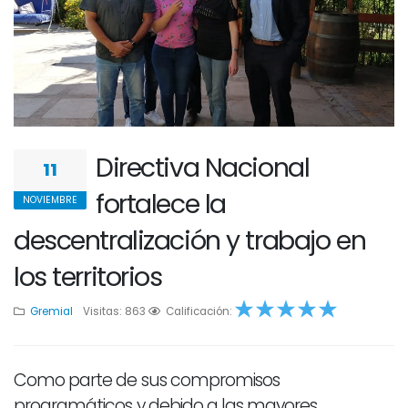
Directiva Nacional
11
fortalece la
NOVIEMBRE
descentralización y trabajo en
los territorios
Gremial
Visitas: 863
1
2
Calificación:
3
4
5
Como parte de sus compromisos
programáticos y debido a las mayores