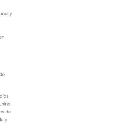
ores y
 en
ndo
días
 sino
res de
lo y