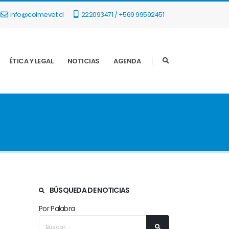
info@colmevet.cl
222093471 / +569 99592451
ÉTICA Y LEGAL
NOTICIAS
AGENDA
BÚSQUEDA DE NOTICIAS
Por Palabra