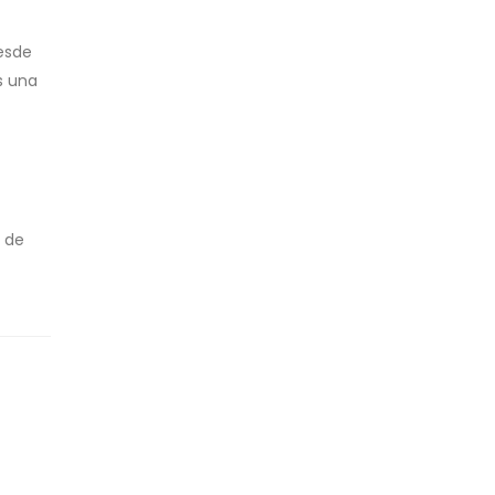
esde
s una
o de