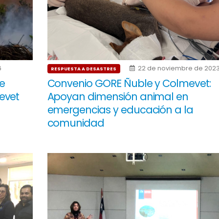
6
22 de noviembre de 202
RESPUESTA A DESASTRES
de
Convenio GORE Ñuble y Colmevet:
evet
Apoyan dimensión animal en
emergencias y educación a la
comunidad