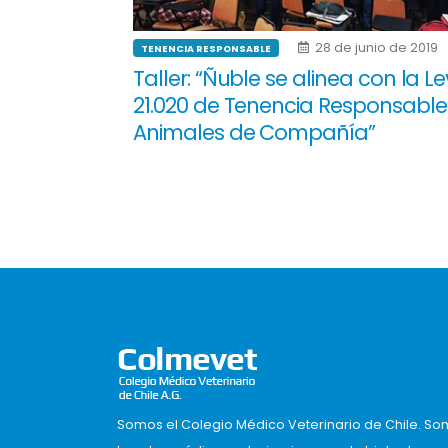
28 de junio de 2019
TENENCIA RESPONSABLE
Taller: “Ñuble se alinea con la Le
21.020 de Tenencia Responsable
Animales de Compañía”
Somos el Colegio Médico Veterinario de Chile. So