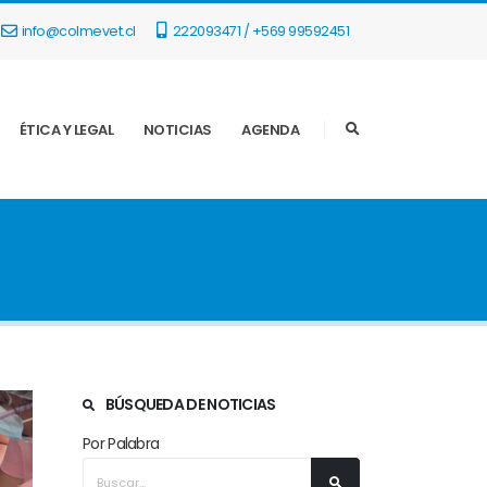
info@colmevet.cl
222093471 / +569 99592451
ÉTICA Y LEGAL
NOTICIAS
AGENDA
BÚSQUEDA DE NOTICIAS
Por Palabra