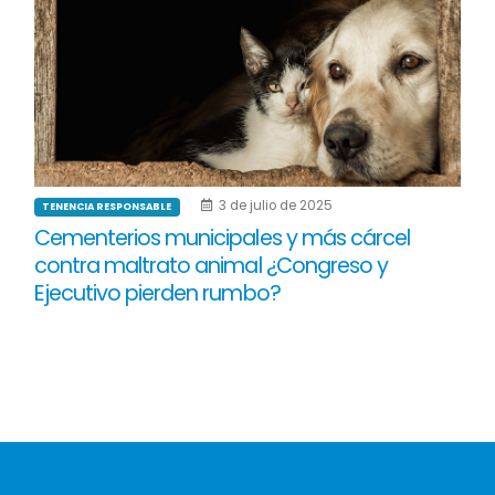
3 de julio de 2025
TENENCIA RESPONSABLE
Cementerios municipales y más cárcel
contra maltrato animal ¿Congreso y
Ejecutivo pierden rumbo?